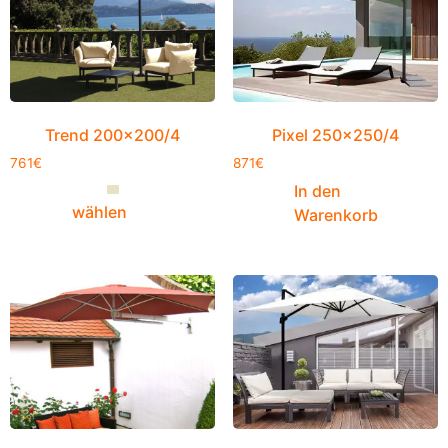
Trend 200×200/4
Pixel 250×250/4
761
€
871
€
In den
wählen
Warenkorb