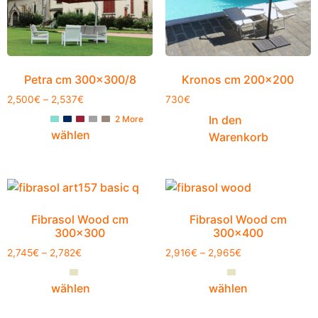
Petra cm 300×300/8
Kronos cm 200×200
2,500
€
–
2,537
€
730
€
In den
2 More
wählen
Warenkorb
Fibrasol Wood cm
Fibrasol Wood cm
300×300
300×400
2,745
€
–
2,782
€
2,916
€
–
2,965
€
wählen
wählen