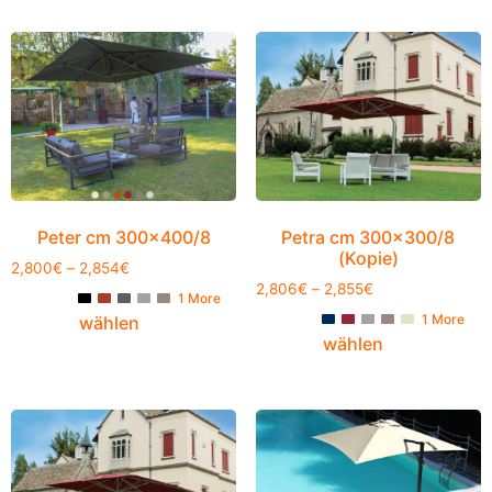
Peter cm 300×400/8
Petra cm 300×300/8
(Kopie)
2,800
€
–
2,854
€
2,806
€
–
2,855
€
1 More
1 More
wählen
wählen