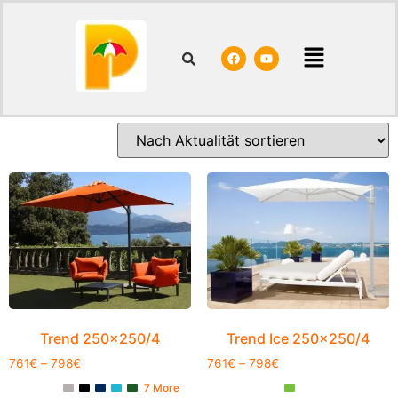
Start
/
Shop
/ Ampelschirme
Ampelschirme
Alle 20 Ergebnisse werden angezeigt
Trend 250×250/4
Trend Ice 250×250/4
761
€
–
798
€
761
€
–
798
€
7 More