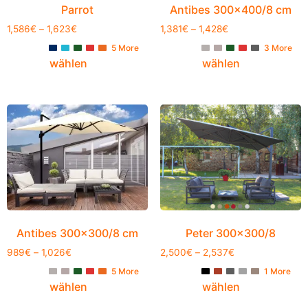
Parrot
Antibes 300×400/8 cm
1,586
€
–
1,623
€
1,381
€
–
1,428
€
5 More
3 More
wählen
wählen
Antibes 300×300/8 cm
Peter 300×300/8
989
€
–
1,026
€
2,500
€
–
2,537
€
5 More
1 More
wählen
wählen