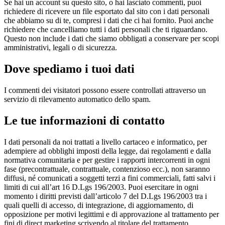
Se hai un account su questo sito, o hai lasciato commenti, puoi
richiedere di ricevere un file esportato dal sito con i dati personali
che abbiamo su di te, compresi i dati che ci hai fornito. Puoi anche
richiedere che cancelliamo tutti i dati personali che ti riguardano.
Questo non include i dati che siamo obbligati a conservare per scopi
amministrativi, legali o di sicurezza.
Dove spediamo i tuoi dati
I commenti dei visitatori possono essere controllati attraverso un
servizio di rilevamento automatico dello spam.
Le tue informazioni di contatto
I dati personali da noi trattati a livello cartaceo e informatico, per
adempiere ad obblighi imposti della legge, dai regolamenti e dalla
normativa comunitaria e per gestire i rapporti intercorrenti in ogni
fase (precontrattuale, contrattuale, contenzioso ecc.), non saranno
diffusi, né comunicati a soggetti terzi a fini commerciali, fatti salvi i
limiti di cui all’art 16 D.Lgs 196/2003. Puoi esercitare in ogni
momento i diritti previsti dall’articolo 7 del D.Lgs 196/2003 tra i
quali quelli di accesso, di integrazione, di aggiornamento, di
opposizione per motivi legittimi e di approvazione al trattamento per
fini di direct marketing scrivendo al titolare del trattamento