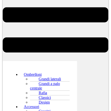
Ombrelloni
Grandi laterali
Grandi a palo
centrale
Rafia
Classici
Design
Accessori