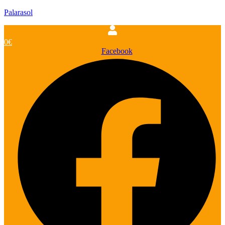
Palarasol
0
€
Facebook