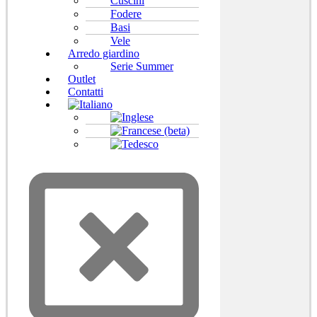
Cuscini
Fodere
Basi
Vele
Arredo giardino
Serie Summer
Outlet
Contatti