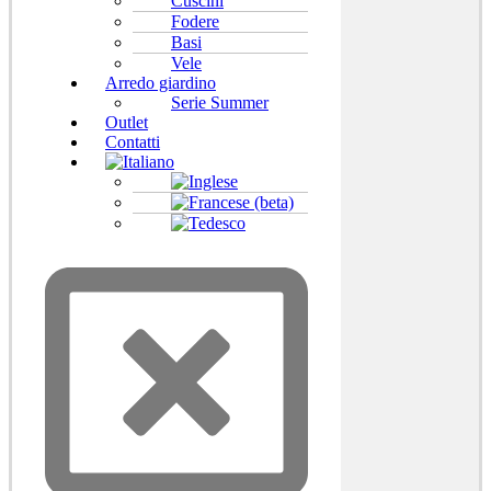
Cuscini
Fodere
Basi
Vele
Arredo giardino
Serie Summer
Outlet
Contatti