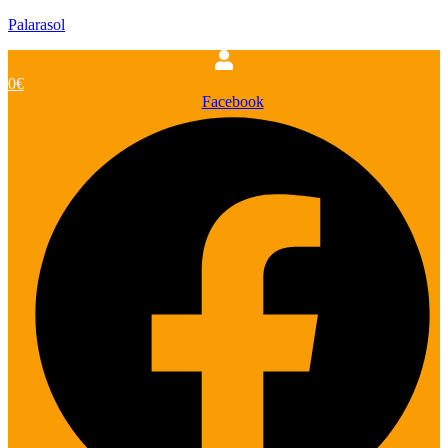
Palarasol
0
€
Facebook