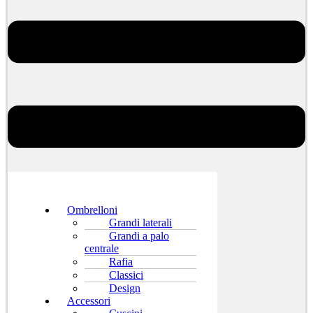
Ombrelloni
Grandi laterali
Grandi a palo
centrale
Rafia
Classici
Design
Accessori