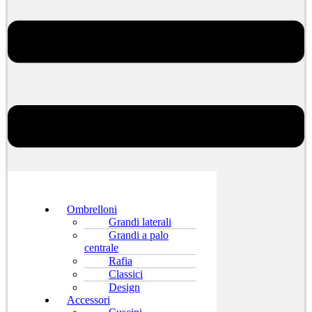
Ombrelloni
Grandi laterali
Grandi a palo
centrale
Rafia
Classici
Design
Accessori