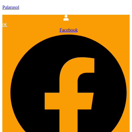
Palarasol
0
€
Facebook