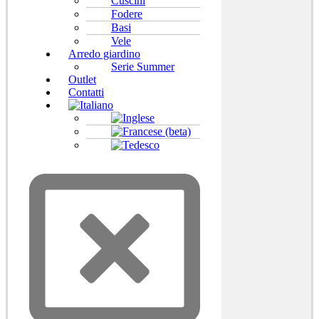
Cuscini
Fodere
Basi
Vele
Arredo giardino
Serie Summer
Outlet
Contatti