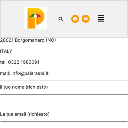
Contact
Palara Gianluca & C. Sas
Via Colombaro, 9
28021 Borgomanero (NO)
ITALY
tel. 0322 1983091
mail: info@palarasol.it
Il tuo nome (richiesto)
La tua email (richiesto)