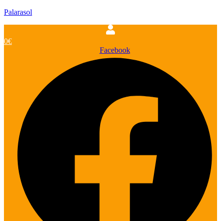
Palarasol
0
€
Facebook