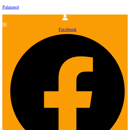
Palarasol
0
€
Facebook