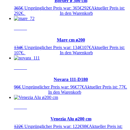
Border ø 300 cm
365
€
Ursprünglicher Preis war: 365€
292
€
Aktueller Preis ist:
292€.
In den Warenkorb
- 20%
Mare cm ø200
134
€
Ursprünglicher Preis war: 134€
107
€
Aktueller Preis ist:
107€.
In den Warenkorb
- 20%
Novara 111-D180
96
€
Ursprünglicher Preis war: 96€
77
€
Aktueller Preis ist: 77€.
In den Warenkorb
- 20%
Venezia Alu ø200 cm
122
€
Ursprünglicher Preis war: 122€
98
€
Aktueller Preis ist: