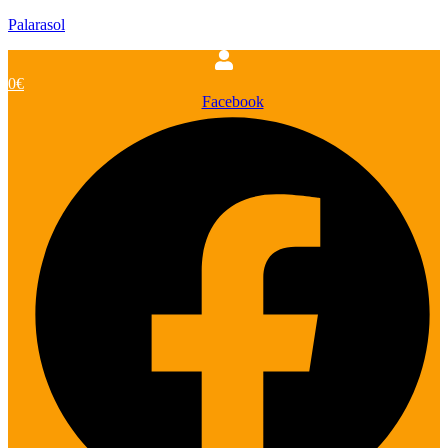
Palarasol
0
€
Facebook