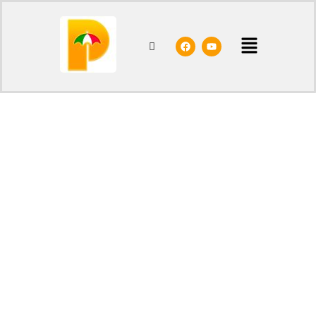
Start
/
Shop
/
Sonnenschirme
/ Kenya ø cm 200