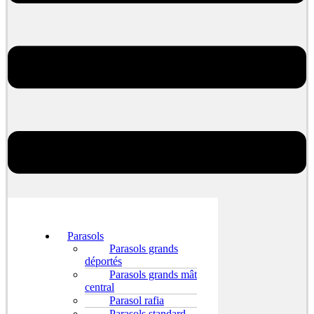
Parasols
Parasols grands
déportés
Parasols grands mât
central
Parasol rafia
Parasols standard