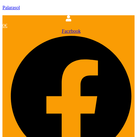
Palarasol
0
€
Facebook