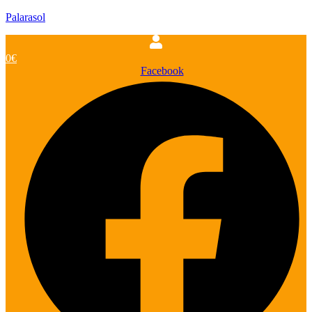
Palarasol
0
€
Facebook