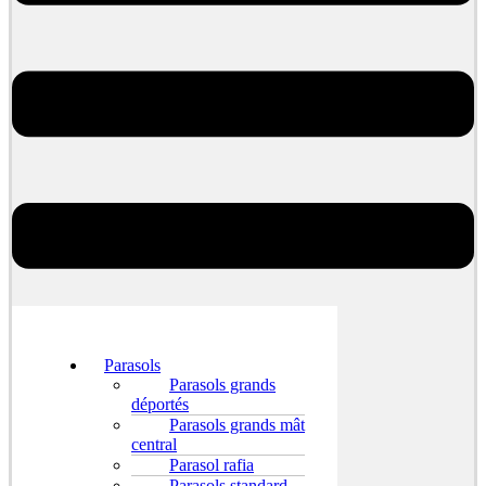
Parasols
Parasols grands
déportés
Parasols grands mât
central
Parasol rafia
Parasols standard