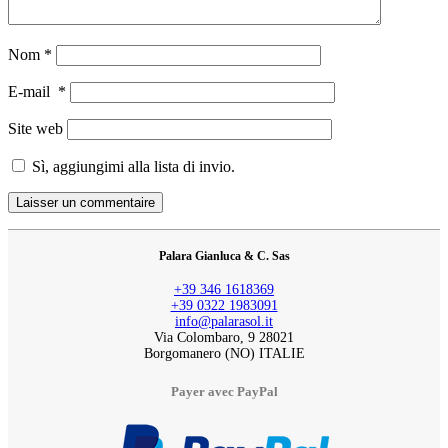
Nom
*
E-mail
*
Site web
Sì, aggiungimi alla lista di invio.
Palara Gianluca & C. Sas
+39 346 1618369
+39 0322 1983091
info@palarasol.it
Via Colombaro, 9 28021
Borgomanero (NO) ITALIE
Payer avec PayPal