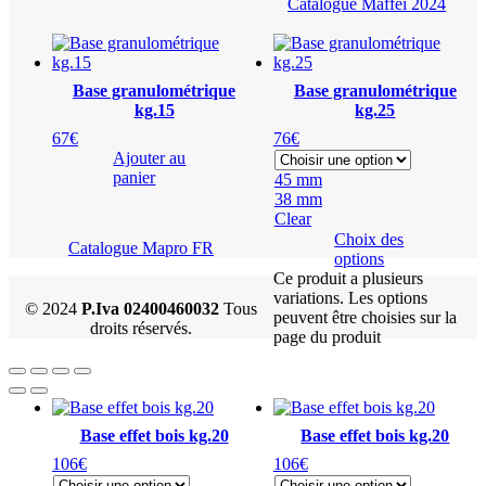
Catalogue Maffei 2024
Base granulométrique
Base granulométrique
kg.15
kg.25
67
€
76
€
Ajouter au
panier
45 mm
38 mm
Clear
Choix des
Catalogue Mapro FR
options
Ce produit a plusieurs
variations. Les options
© 2024
P.Iva 02400460032
Tous
peuvent être choisies sur la
droits réservés.
page du produit
Base effet bois kg.20
Base effet bois kg.20
106
€
106
€