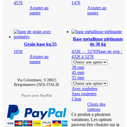
457
€
147
€
Ajouter au
Ajouter au
panier
panier
Base métallique piétinante
Grain base kg.55
de 30 kg
105
€
432
€
–
527
€
Plage de prix :
Ajouter au
432€ à 527€
panier
38 mm
45 mm
55 mm
Via Colombaro, 9 28021
Borgomanero (NO) ITALIE
Avec roulettes
Sans roulettes
Payer avec PayPal
Clear
Choix des
options
Ce produit a plusieurs
variations. Les options
peuvent être choisies sur la