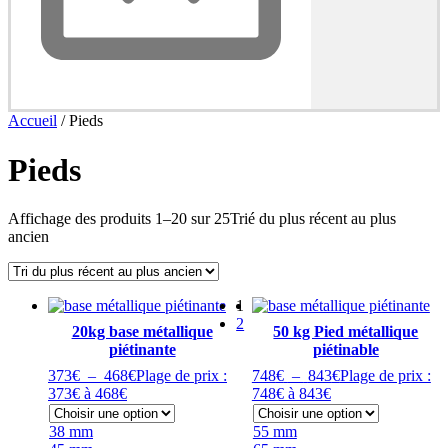
Accueil
/ Pieds
Pieds
Affichage des produits 1–20 sur 25
Trié du plus récent au plus
ancien
1
2
20kg base métallique
50 kg Pied métallique
piétinante
piétinable
373
€
–
468
€
Plage de prix :
748
€
–
843
€
Plage de prix :
373€ à 468€
748€ à 843€
38 mm
55 mm