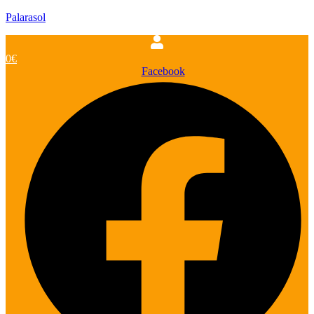
Palarasol
0
€
Facebook