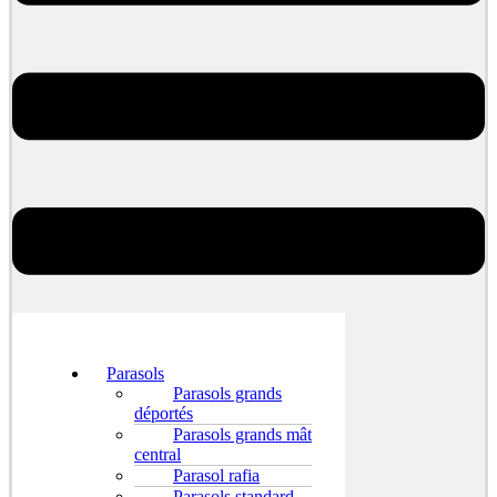
Parasols
Parasols grands
déportés
Parasols grands mât
central
Parasol rafia
Parasols standard