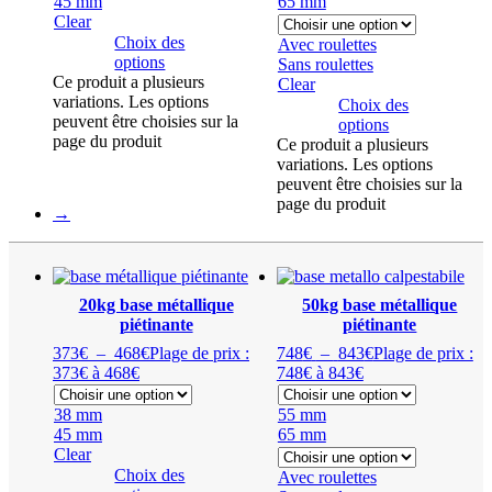
45 mm
65 mm
Clear
Choix des
Avec roulettes
options
Sans roulettes
Ce produit a plusieurs
Clear
variations. Les options
Choix des
peuvent être choisies sur la
options
page du produit
Ce produit a plusieurs
variations. Les options
peuvent être choisies sur la
page du produit
→
20kg base métallique
50kg base métallique
piétinante
piétinante
373
€
–
468
€
Plage de prix :
748
€
–
843
€
Plage de prix :
373€ à 468€
748€ à 843€
38 mm
55 mm
45 mm
65 mm
Clear
Choix des
Avec roulettes