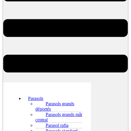
Parasols
Parasols grands
déportés
Parasols grands mât
central
Parasol rafia
Parasols standard