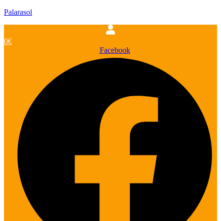
Palarasol
0
€
Facebook