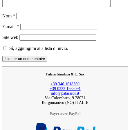
Nom
*
E-mail
*
Site web
Sì, aggiungimi alla lista di invio.
Palara Gianluca & C. Sas
+39 346 1618369
+39 0322 1983091
info@palarasol.it
Via Colombaro, 9 28021
Borgomanero (NO) ITALIE
Payer avec PayPal