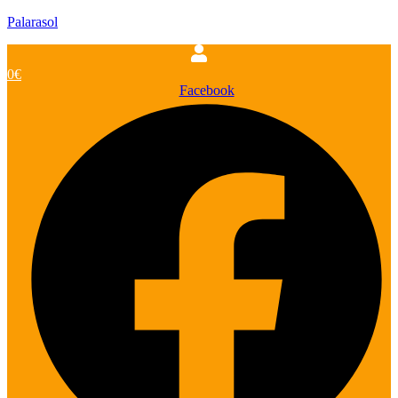
Palarasol
0
€
Facebook