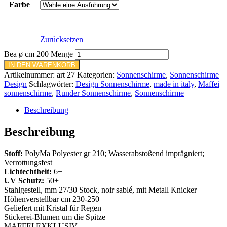
Farbe
Zurücksetzen
Bea ø cm 200 Menge
IN DEN WARENKORB
Artikelnummer:
art 27
Kategorien:
Sonnenschirme
,
Sonnenschirme
Design
Schlagwörter:
Design Sonnenschirme
,
made in italy
,
Maffei
sonnenschirme
,
Runder Sonnenschirme
,
Sonnenschirme
Beschreibung
Beschreibung
Stoff:
PolyMa Polyester gr 210; Wasserabstoßend imprägniert;
Verrottungsfest
Lichtechtheit:
6+
UV Schutz:
50+
Stahlgestell, mm 27/30 Stock, noir sablé, mit Metall Knicker
Höhenverstellbar cm 230-250
Geliefert mit Kristal für Regen
Stickerei-Blumen um die Spitze
MAFFEI EXKLUSIV